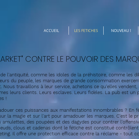
ACCUEIL
LES FETICHES
NOUVEAU !
MARKET" CONTRE LE POUVOIR
DES MARQ
e l'antiquité, comme les idoles de la préhistoire, comme les di
veurs du peuple, les marques de grande consommation exercen
. Nous travaillons à leur
service, achetons ce qu'elles vendent,
es leurs clients. Leurs esclaves. Leurs fidèles. La pub est un
es !
ouer ces puissances aux manifestations innombrables ? En fé
r la magie et sur l'art pour amadouer les marques. C'est le pro
s amulettes, des poupées et des dagydes pour contrer l'offensi
oeuds, clous et cadenas dont le fétiche est constitué contrôlent
ting. Il offre une protection efficace contre la réclame - tout co