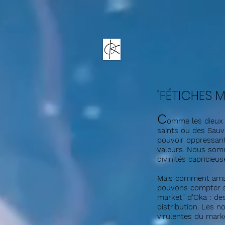
"FÉTICHES 
C
omme les dieux d
saints ou des Sau
pouvoir oppressant
valeurs. Nous somm
divinités capricieus
Mais comment amad
pouvons compter su
market" d'Oka : de
distribution. Les n
virulentes du marke