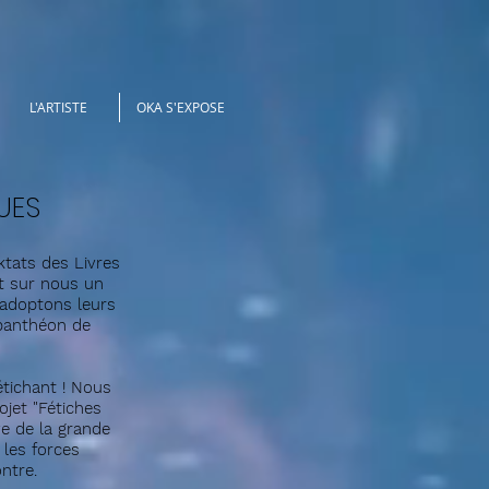
L'ARTISTE
OKA S'EXPOSE
UES
ktats des Livres
t sur nous un
 adoptons leurs
 panthéon de
tichant ! Nous
jet "Fétiches
ve de la grande
 les forces
ntre.