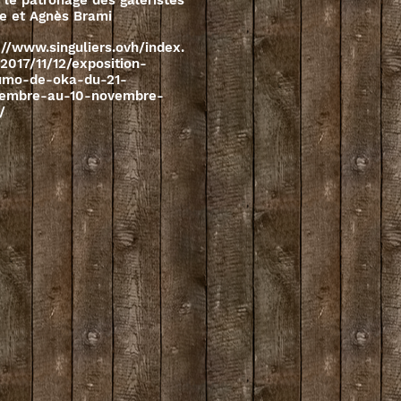
 le patronage des galeristes
e et Agnès Brami
://www.singuliers.ovh/index.
2017/11/12/exposition-
umo-de-oka-du-21-
tembre-au-10-novembre-
/