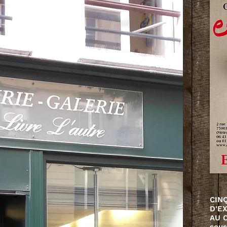
CIN
D'E
AU 