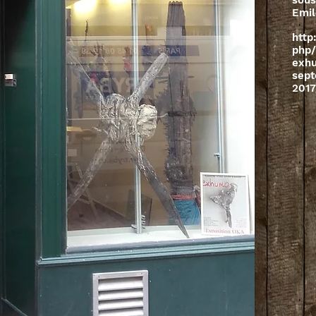
sous
Emil
http
php/
exh
sep
2017