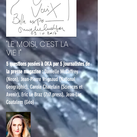
"LE MOISI, C'EST LA
VIE !"
5 questions posées à OKA par 5 journalistes de
la presse magazine :
Danielle McCaffrey
(Neon), Jean-Pierre Vrignaud (National
Geographic), Carole Chatelain (Sciences et
Avenir), Eric Le Braz (7x7.press), Jean-Luc
Coatalem (Géo)