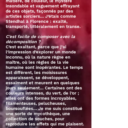
matière, de couleur, le mystère
insondable et vaguement effrayant
de ces objets, façonnés par des
artistes sorciers… J’étais comme
Stendhal à Florence : exalté,
transporté, littéralement en transe.
C’est facile de composer avec la
décomposition ?
C’est exaltant, parce que j’ai
l’impression d’explorer un monde
inconnu, où la nature règne en
maître, où les règles de la vie
humaine sont inopérantes. Le temps
est différent, les moisissures
apparaissent, se développent,
essaiment et meurent en quelques
jours seulement… Certaines ont des
couleurs intenses, du vert, de l’or ;
elles ont des formes incroyables,
filamenteuses, pelucheuses,
boursouflées… Je me suis constitué
une sorte de mycothèque, une
collection de souches, pour
reproduire les effets qui me plaisent.