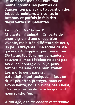
Je compose mes couleurs moi-
même, comme les peintres de
l’ancien temps, avant l’apparition des
tubes de peinture. J’invente, je
tâtonne, et parfois je fais des
découvertes stupéfiantes.
Le moisi, c’est la vie ?
Ni plante, ni animal… On parle de
champignon, d’une chose bien
vivante, mais très différente de nous,
un peu effrayante, une forme de vie
qui nous échappe et peut nous tuer…
D’ailleurs les gens me demandent
souvent si mes fétiches ne sont pas
toxiques, contagieux, si je peux
tomber malade dans mon atelier…
Les morts sont pareils,
potentiellement toxiques, il faut un
rituel pour s’en protéger. Nous en
avons hérité, nous n’avons pas choisi,
c’est une forme de pensée qui peut
nous rendre fou.
A ton âge, est-ce encore raisonnable