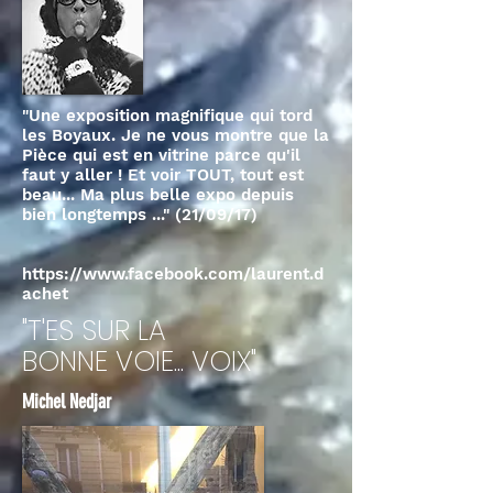
"Une exposition magnifique qui tord
les Boyaux.
Je ne vous montre que la
Pièce qui est en vitrine parce qu'il
faut y aller ! Et voir TOUT, tout est
beau... Ma plus belle expo depuis
bien longtemps ..."
(21/09/17)
https://www.facebook.com/laurent.d
achet
"T'ES SUR LA
BONNE VOIE... VOIX"
Michel Nedjar