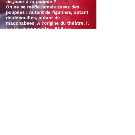
de jouer à la poupée ?
On ne se méfie jamais assez des
poupées ! Autant de figurines, autant
de dépouilles, autant de
macchabées. A l’origine du théâtre, il
y a les marionnettes. Et il y a
Dionysos, le dieu de l’ivresse, de la
perte de soi, de l’altérité. L’idée de
jouer à la poupée a quelque chose de
terrifiant. Tous les amateurs de
cinéma fantastique vous le diront. Il
y a même un mot pour dire ça :
pediophobie. Et en même temps,
c’est très excitant.
"DRÔLE ET FLIPPANT
À LA FOIS"
Eric Le Braz pour Management magazine n°222